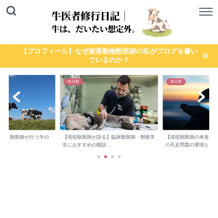
【プロフィール】なぜ産業動物獣医師の私がブログを書い
ているのか？
未分類
未分類
検診】獣医師が行う牛の
【現役獣医師が語る】臨床獣医師・獣医学
【現役獣医師の本音】
..
生におすすめの聴診...
の不足問題の実情と...