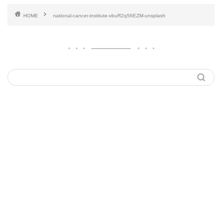
HOME
national-cancer-institute-vbuR2q56EZM-unsplash