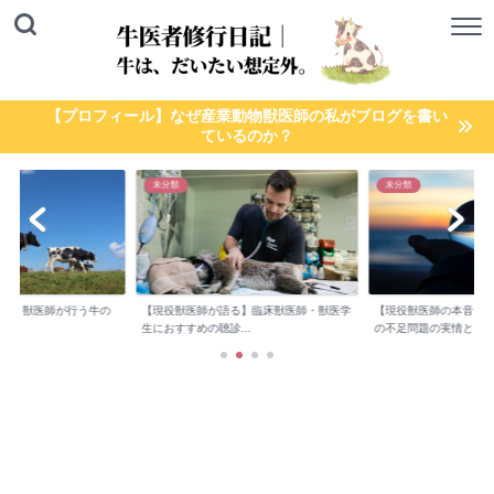
【プロフィール】なぜ産業動物獣医師の私がブログを書い
ているのか？
未分類
未分類
検診】獣医師が行う牛の
【現役獣医師が語る】臨床獣医師・獣医学
【現役獣医師の本音】
..
生におすすめの聴診...
の不足問題の実情と...