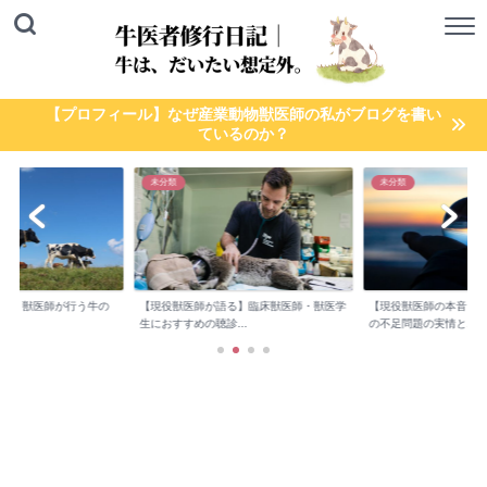
【プロフィール】なぜ産業動物獣医師の私がブログを書い
ているのか？
未分類
未分類
検診】獣医師が行う牛の
【現役獣医師が語る】臨床獣医師・獣医学
【現役獣医師の本音】
..
生におすすめの聴診...
の不足問題の実情と...