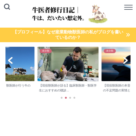
【プロフィール】なぜ産業動物獣医師の私がブログを書い
ているのか？
未分類
未分類
検診】獣医師が行う牛の
【現役獣医師が語る】臨床獣医師・獣医学
【現役獣医師の本音】
..
生におすすめの聴診...
の不足問題の実情と...