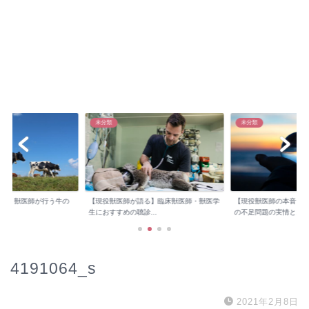
未分類
未分類
検診】獣医師が行う牛の
【現役獣医師が語る】臨床獣医師・獣医学
【現役獣医師の本音】
..
生におすすめの聴診...
の不足問題の実情と...
4191064_s
2021年2月8日