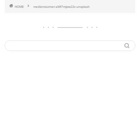
HOME
mediensturmer-aWf7mjwwJJo-unsplash