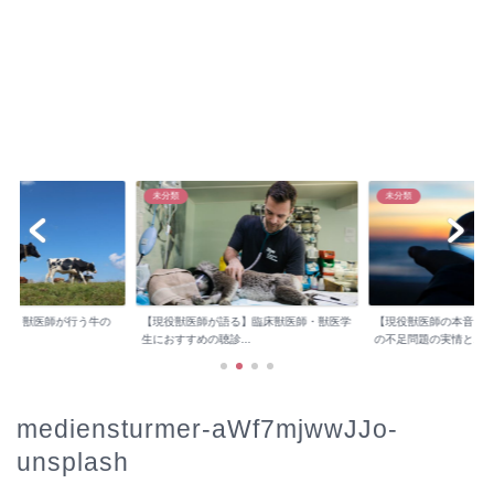
未分類
未分類
検診】獣医師が行う牛の
【現役獣医師が語る】臨床獣医師・獣医学
【現役獣医師の本音】
..
生におすすめの聴診...
の不足問題の実情と...
mediensturmer-aWf7mjwwJJo-
unsplash