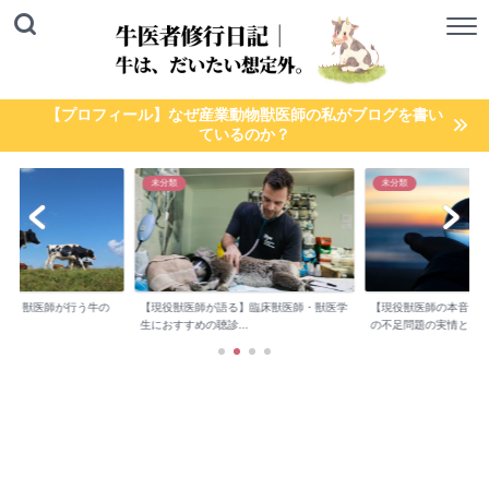
【プロフィール】なぜ産業動物獣医師の私がブログを書い
ているのか？
未分類
未分類
検診】獣医師が行う牛の
【現役獣医師が語る】臨床獣医師・獣医学
【現役獣医師の本音】
..
生におすすめの聴診...
の不足問題の実情と...