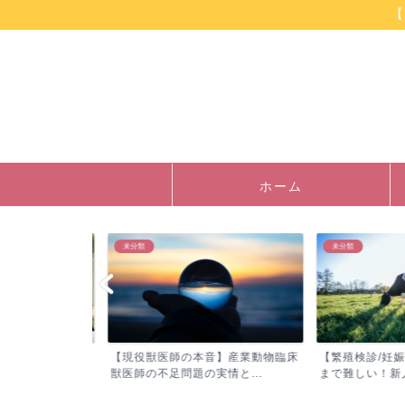
【
ホーム
未分類
未分類
】臨床獣医師・
【現役獣医師の本音】産業動物臨床
【繁殖検診/妊娠鑑
診...
獣医師の不足問題の実情と...
まで難しい！新人獣医