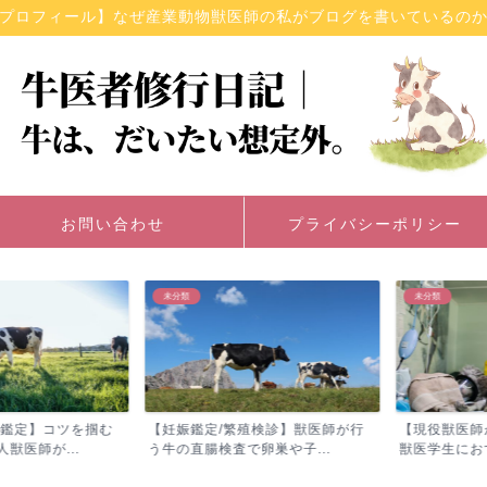
プロフィール】なぜ産業動物獣医師の私がブログを書いているの
お問い合わせ
プライバシーポリシー
未分類
未分類
定】コツを掴む
【妊娠鑑定/繁殖検診】獣医師が行
【現役獣医師が
師が...
う牛の直腸検査で卵巣や子...
獣医学生におすす