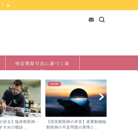
か？
特定商取引法に基づく表
記
未分類
未分類
語る】臨床獣医師・
【現役獣医師の本音】産業動物臨床
【繁殖検診/
めの聴診...
獣医師の不足問題の実情と...
まで難しい！新