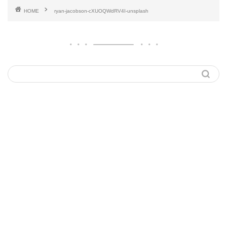
HOME
ryan-jacobson-cXUOQWdRV4I-unsplash