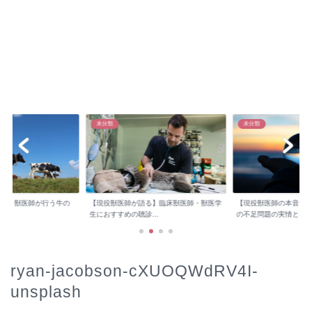
未分類
未分類
検診】獣医師が行う牛の
【現役獣医師が語る】臨床獣医師・獣医学
【現役獣医師の本音】
..
生におすすめの聴診...
の不足問題の実情と...
ryan-jacobson-cXUOQWdRV4I-
unsplash