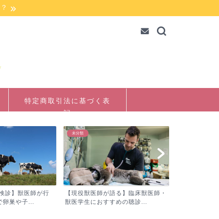
か？
特定商取引法に基づく表
記
未分類
未分類
語る】臨床獣医師・
【現役獣医師の本音】産業動物臨床
【繁殖検診/
めの聴診...
獣医師の不足問題の実情と...
まで難しい！新