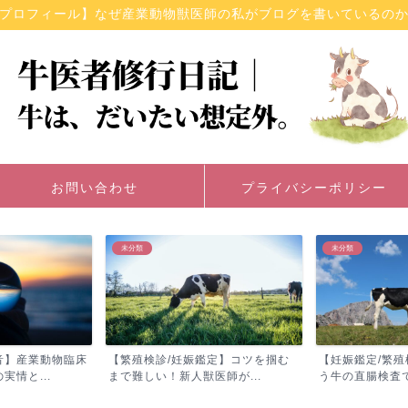
プロフィール】なぜ産業動物獣医師の私がブログを書いているの
お問い合わせ
プライバシーポリシー
未分類
未分類
定】コツを掴む
【妊娠鑑定/繁殖検診】獣医師が行
【現役獣医師が
師が...
う牛の直腸検査で卵巣や子...
獣医学生におすす