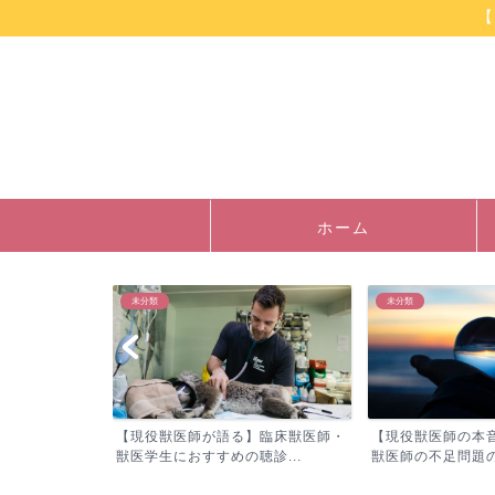
【
ホーム
未分類
未分類
】臨床獣医師・
【現役獣医師の本音】産業動物臨床
【繁殖検診/妊娠鑑
診...
獣医師の不足問題の実情と...
まで難しい！新人獣医