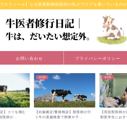
プロフィール】なぜ産業動物獣医師の私がブログを書いているの
お問い合わせ
プライバシーポリシー
未分類
未分類
定】コツを掴む
【妊娠鑑定/繁殖検診】獣医師が行
【現役獣医師が
師が...
う牛の直腸検査で卵巣や子...
獣医学生におすす