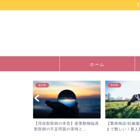
【
ホーム
未分類
未分類
】臨床獣医師・
【現役獣医師の本音】産業動物臨床
【繁殖検診/妊娠鑑
診...
獣医師の不足問題の実情と...
まで難しい！新人獣医