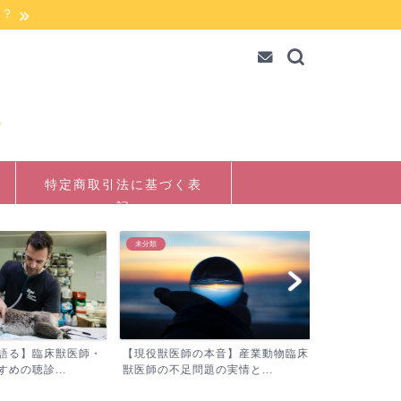
か？
特定商取引法に基づく表
記
未分類
未分類
語る】臨床獣医師・
【現役獣医師の本音】産業動物臨床
【繁殖検診/
めの聴診...
獣医師の不足問題の実情と...
まで難しい！新