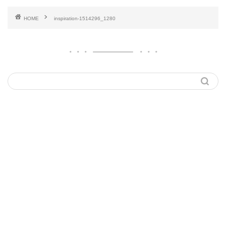
HOME
inspiration-1514296_1280