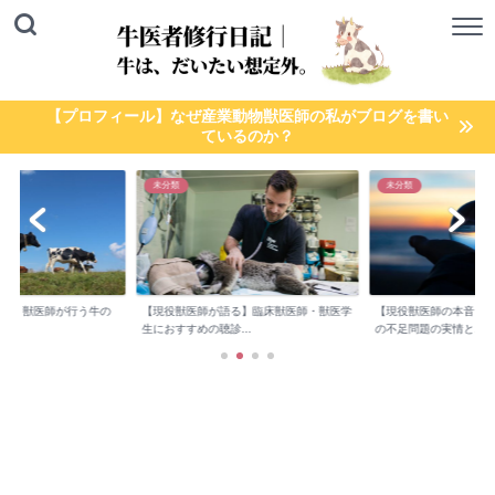
【プロフィール】なぜ産業動物獣医師の私がブログを書い
ているのか？
未分類
未分類
検診】獣医師が行う牛の
【現役獣医師が語る】臨床獣医師・獣医学
【現役獣医師の本音】
..
生におすすめの聴診...
の不足問題の実情と...