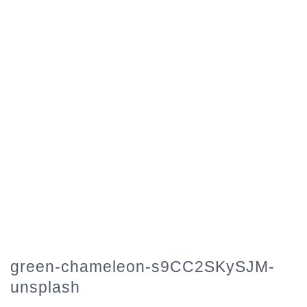
green-chameleon-s9CC2SKySJM-
unsplash