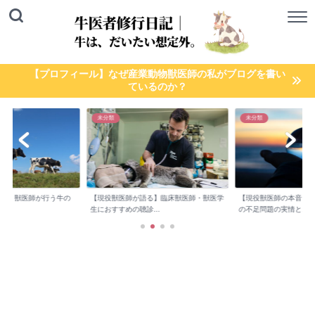
【プロフィール】なぜ産業動物獣医師の私がブログを書い
ているのか？
未分類
未分類
検診】獣医師が行う牛の
【現役獣医師が語る】臨床獣医師・獣医学
【現役獣医師の本音】
..
生におすすめの聴診...
の不足問題の実情と...