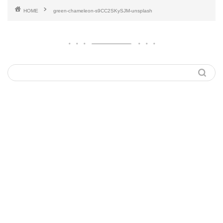
HOME
green-chameleon-s9CC2SKySJM-unsplash