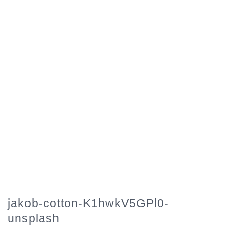
jakob-cotton-K1hwkV5GPl0-
unsplash