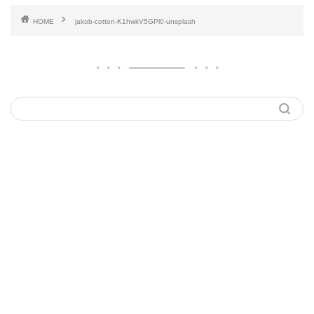
HOME
jakob-cotton-K1hwkV5GPl0-unsplash