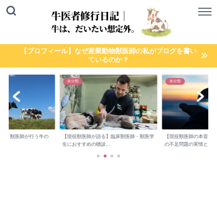
【プロフィール】なぜ産業動物獣医師の私がブログを書い
ているのか？
未分類
未分類
検診】獣医師が行う牛の
【現役獣医師が語る】臨床獣医師・獣医学
【現役獣医師の本音】
..
生におすすめの聴診...
の不足問題の実情と...