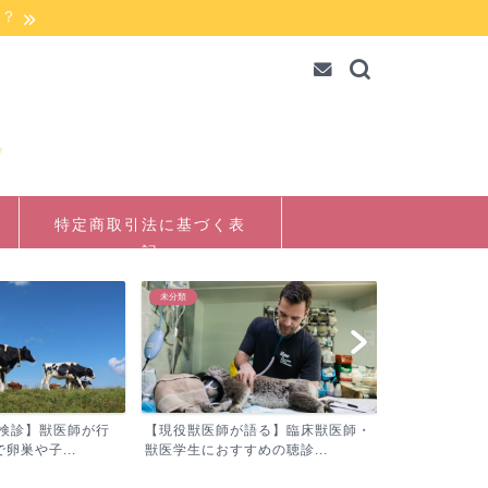
か？
特定商取引法に基づく表
記
未分類
未分類
殖検診】獣医師が行
【現役獣医師が語る】臨床獣医師・
【現役獣医師
卵巣や子...
獣医学生におすすめの聴診...
獣医師の不足問