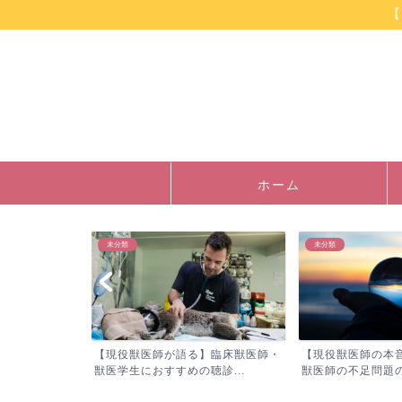
【
ホーム
未分類
未分類
】獣医師が行
【現役獣医師が語る】臨床獣医師・
【現役獣医師の本
子...
獣医学生におすすめの聴診...
獣医師の不足問題の実