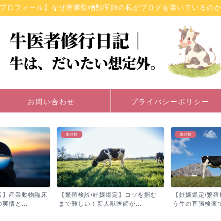
プロフィール】なぜ産業動物獣医師の私がブログを書いているの
お問い合わせ
プライバシーポリシー
未分類
未分類
音】産業動物臨床
【繁殖検診/妊娠鑑定】コツを掴む
【妊娠鑑定/繁
情と...
まで難しい！新人獣医師が...
う牛の直腸検査で