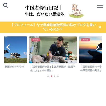
【プロフィール】なぜ産業動物獣医師の私がブログを書い
ているのか？
未分類
未分類
検診】獣医師が行う牛の
【現役獣医師が語る】臨床獣医師・獣医学
【現役獣医師の本音】
..
生におすすめの聴診...
の不足問題の実情と...