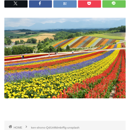
HOME
ken-shono-QdUvMdmbrRg-unsplash