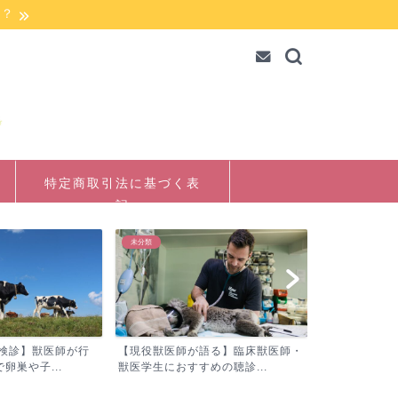
か？
特定商取引法に基づく表
記
未分類
未分類
殖検診】獣医師が行
【現役獣医師が語る】臨床獣医師・
【現役獣医師
卵巣や子...
獣医学生におすすめの聴診...
獣医師の不足問