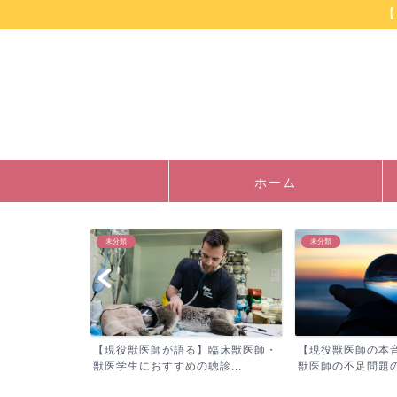
【
ホーム
未分類
未分類
】獣医師が行
【現役獣医師が語る】臨床獣医師・
【現役獣医師の本
子...
獣医学生におすすめの聴診...
獣医師の不足問題の実