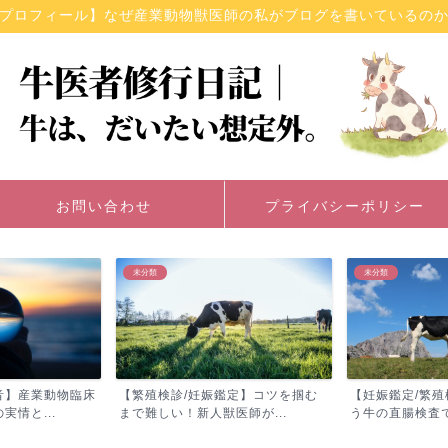
プロフィール】なぜ産業動物獣医師の私がブログを書いているの
お問い合わせ
プライバシーポリシー
未分類
未分類
音】産業動物臨床
【繁殖検診/妊娠鑑定】コツを掴む
【妊娠鑑定/繁
情と...
まで難しい！新人獣医師が...
う牛の直腸検査で