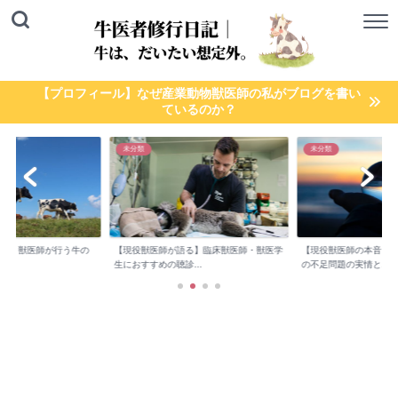
【プロフィール】なぜ産業動物獣医師の私がブログを書い
ているのか？
未分類
未分類
検診】獣医師が行う牛の
【現役獣医師が語る】臨床獣医師・獣医学
【現役獣医師の本音】
..
生におすすめの聴診...
の不足問題の実情と...