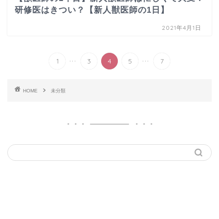
研修医はきつい？【新人獣医師の1日】
2021年4月1日
...
...
1
3
4
5
7
HOME
未分類