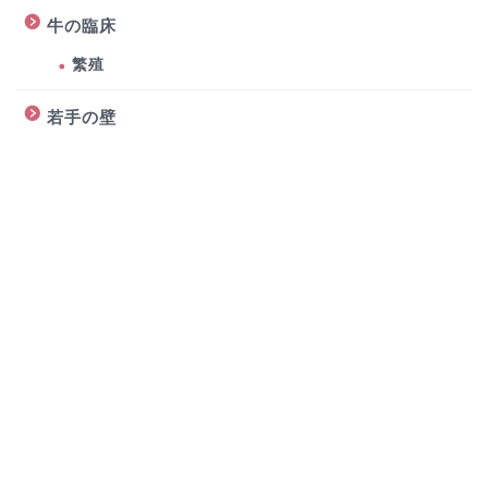
牛の臨床
繁殖
若手の壁