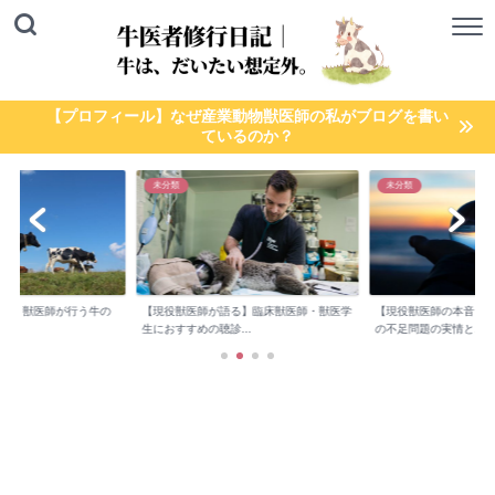
【プロフィール】なぜ産業動物獣医師の私がブログを書い
ているのか？
未分類
未分類
検診】獣医師が行う牛の
【現役獣医師が語る】臨床獣医師・獣医学
【現役獣医師の本音】
..
生におすすめの聴診...
の不足問題の実情と...