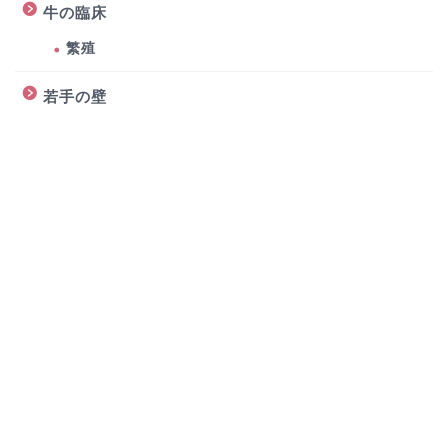
牛の臨床
繁殖
若手の壁