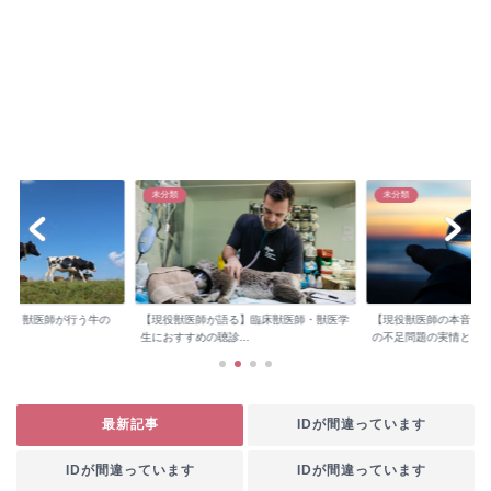
未分類
未分類
検診】獣医師が行う牛の
【現役獣医師が語る】臨床獣医師・獣医学
【現役獣医師の本音】
..
生におすすめの聴診...
の不足問題の実情と...
最新記事
IDが間違っています
IDが間違っています
IDが間違っています