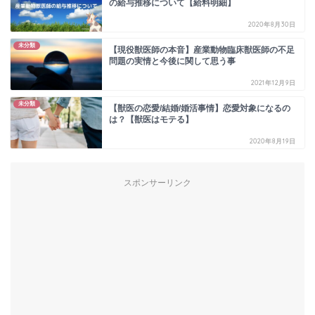
の給与推移について【給料明細】
2020年8月30日
未分類
【現役獣医師の本音】産業動物臨床獣医師の不足
問題の実情と今後に関して思う事
2021年12月9日
未分類
【獣医の恋愛/結婚/婚活事情】恋愛対象になるの
は？【獣医はモテる】
2020年8月19日
スポンサーリンク