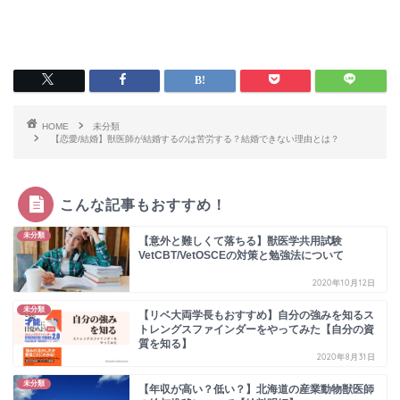
HOME
未分類
【恋愛/結婚】獣医師が結婚するのは苦労する？結婚できない理由とは？
こんな記事もおすすめ！
未分類
【意外と難しくて落ちる】獣医学共用試験
VetCBT/VetOSCEの対策と勉強法について
2020年10月12日
未分類
【リベ大両学長もおすすめ】自分の強みを知るス
トレングスファインダーをやってみた【自分の資
質を知る】
2020年8月31日
未分類
【年収が高い？低い？】北海道の産業動物獣医師