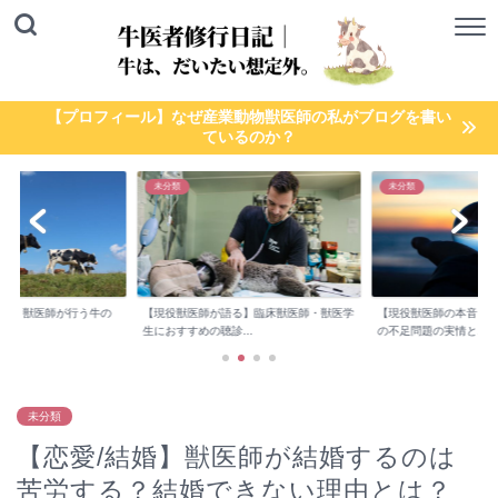
【プロフィール】なぜ産業動物獣医師の私がブログを書い
ているのか？
未分類
未分類
検診】獣医師が行う牛の
【現役獣医師が語る】臨床獣医師・獣医学
【現役獣医師の本音】
..
生におすすめの聴診...
の不足問題の実情と...
未分類
【恋愛/結婚】獣医師が結婚するのは
苦労する？結婚できない理由とは？