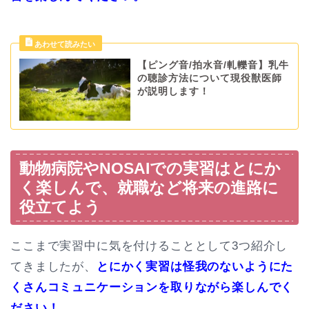
【ピング音/拍水音/軋轢音】乳牛
の聴診方法について現役獣医師
が説明します！
動物病院やNOSAIでの実習はとにか
く楽しんで、就職など将来の進路に
役立てよう
ここまで実習中に気を付けることとして3つ紹介し
てきましたが、
とにかく実習は怪我のないようにた
くさんコミュニケーションを取りながら楽しんでく
ださい！