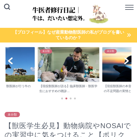
【プロフィール】なぜ産業動物獣医師の私がブログを書い
ているのか？
未分類
未分類
検診】獣医師が行う牛の
【現役獣医師が語る】臨床獣医師・獣医学
【現役獣医師の本音】
..
生におすすめの聴診...
の不足問題の実情と...
未分類
【獣医学生必見】動物病院やNOSAIで
の実習中に気をつけること【ポリク