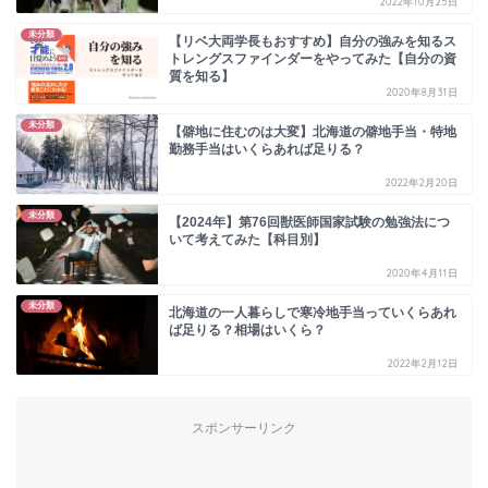
2022年10月25日
未分類
【リベ大両学長もおすすめ】自分の強みを知るス
トレングスファインダーをやってみた【自分の資
質を知る】
2020年8月31日
未分類
【僻地に住むのは大変】北海道の僻地手当・特地
勤務手当はいくらあれば足りる？
2022年2月20日
未分類
【2024年】第76回獣医師国家試験の勉強法につ
いて考えてみた【科目別】
2020年4月11日
未分類
北海道の一人暮らしで寒冷地手当っていくらあれ
ば足りる？相場はいくら？
2022年2月12日
スポンサーリンク