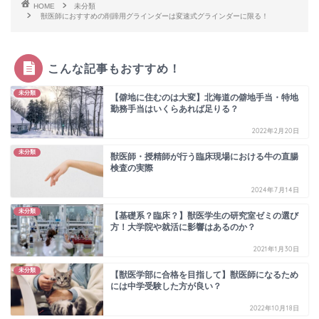
HOME
未分類
獣医師におすすめの削蹄用グラインダーは変速式グラインダーに限る！
こんな記事もおすすめ！
未分類
【僻地に住むのは大変】北海道の僻地手当・特地
勤務手当はいくらあれば足りる？
2022年2月20日
未分類
獣医師・授精師が行う臨床現場における牛の直腸
検査の実際
2024年7月14日
未分類
【基礎系？臨床？】獣医学生の研究室ゼミの選び
方！大学院や就活に影響はあるのか？
2021年1月30日
未分類
【獣医学部に合格を目指して】獣医師になるため
には中学受験した方が良い？
2022年10月18日