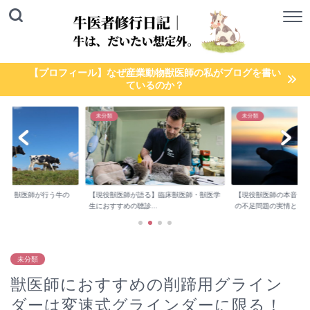
【プロフィール】なぜ産業動物獣医師の私がブログを書い
ているのか？
未分類
未分類
検診】獣医師が行う牛の
【現役獣医師が語る】臨床獣医師・獣医学
【現役獣医師の本音】
..
生におすすめの聴診...
の不足問題の実情と...
未分類
獣医師におすすめの削蹄用グライン
ダーは変速式グラインダーに限る！