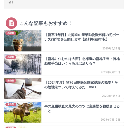
者】
こんな記事もおすすめ！
未分類
【新卒/1年目】北海道の産業動物獣医師の初ボー
ナス(賞与)を公開します【給料明細/年収】
2020年6月9日
未分類
【僻地に住むのは大変】北海道の僻地手当・特地
勤務手当はいくらあれば足りる？
2022年2月20日
未分類
【2024年度】第76回獣医師国家試験の概要とそ
の勉強法ついて考えてみた Vol.1
2020年4月4日
未分類
牛の直腸検査の最大のコツは直腸壁を弛緩させる
こと
2024年7月15日