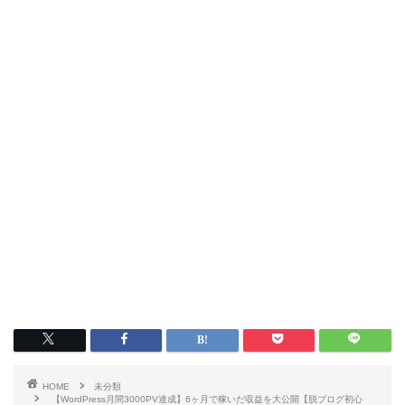
HOME
未分類
【WordPress月間3000PV達成】6ヶ月で稼いだ収益を大公開【脱ブログ初心