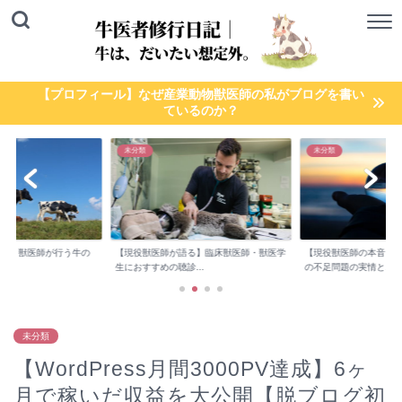
【プロフィール】なぜ産業動物獣医師の私がブログを書い
ているのか？
未分類
未分類
検診】獣医師が行う牛の
【現役獣医師が語る】臨床獣医師・獣医学
【現役獣医師の本音】
..
生におすすめの聴診...
の不足問題の実情と...
未分類
【WordPress月間3000PV達成】6ヶ
月で稼いだ収益を大公開【脱ブログ初