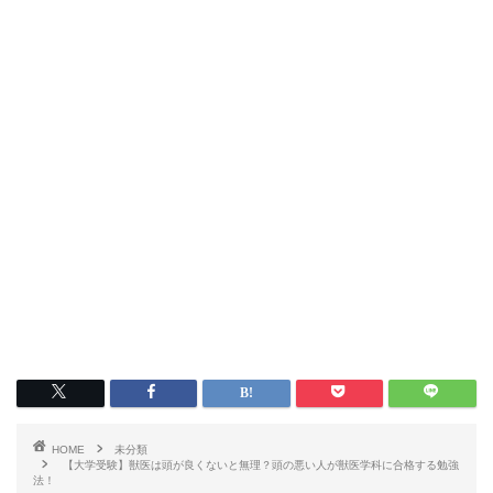
HOME
未分類
【大学受験】獣医は頭が良くないと無理？頭の悪い人が獣医学科に合格する勉強
法！