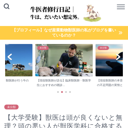
【プロフィール】なぜ産業動物獣医師の私がブログを書い
ているのか？
未分類
未分類
る】臨床獣医師・獣医学
【現役獣医師の本音】産業動物臨床獣医師
【繁殖検診/妊娠鑑定】
..
の不足問題の実情と...
しい！新人獣医師が...
未分類
【大学受験】獣医は頭が良くないと無
理？頭の悪い人が獣医学科に合格する