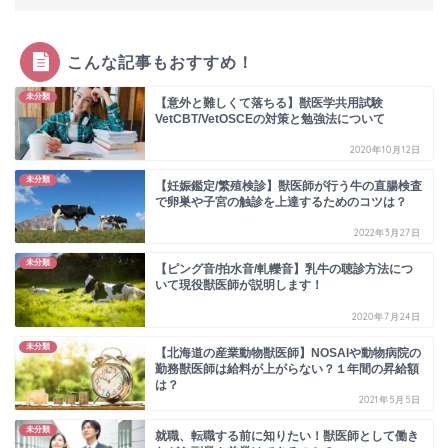
こんな記事もおすすめ！
未分類
【意外と難しくて落ちる】獣医学共用試験
VetCBT/VetOSCEの対策と勉強法について
2020年10月12日
未分類
【妊娠鑑定/繁殖検診】獣医師が行う牛の直腸検査
で卵巣や子宮の触診を上達するためのコツは？
2022年3月27日
未分類
【ピング音/拍水音/軋轢音】乳牛の聴診方法につ
いて現役獣医師が説明します！
2020年7月24日
未分類
【北海道の産業動物獣医師】NOSAIや動物病院の
勤務獣医師は給料が上がらない？１年間の昇給額
は？
2021年5月5日
未分類
就職、転職する前に知りたい！獣医師として働き